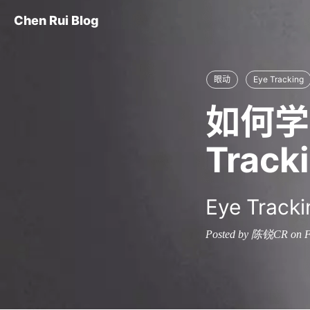
Chen Rui Blog
眼动
Eye Tracking
如何学
Track
Eye Tracki
Posted by 陈锐CR on F