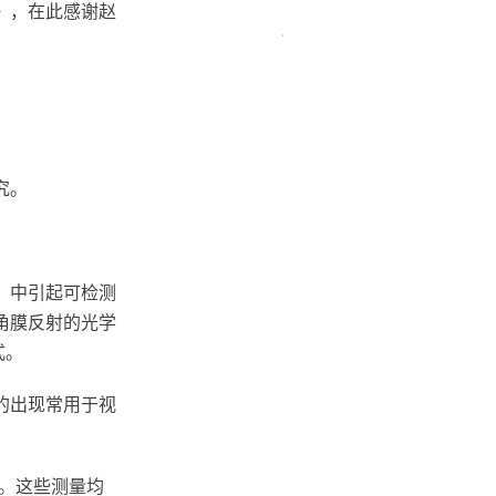
》，在此感谢赵
究。
）中引起可检测
角膜反射的光学
式。
的出现常用于视
。这些测量均