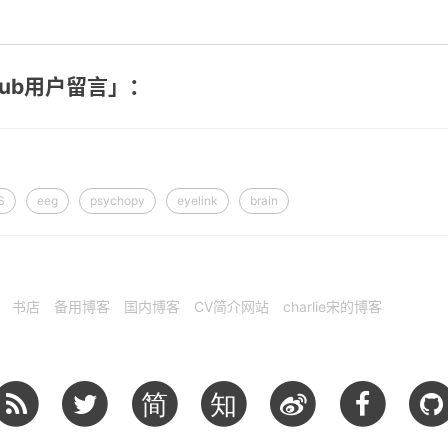
hub用户留言」：
S
eeg
psychopy
eyelink
brain
书店
备用博客
国内博客
CV简介网站
charlie宋的博客
简
知