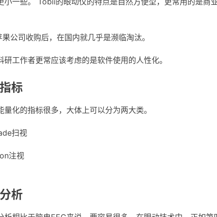
小一些。 Tobii的眼动仪的特点是自然方便型，更常用的是商
被苹果公司收购后，在国内就几乎是濒临淘汰。
科研工作者更常应该考虑的是软件使用的人性化。
动指标
能量化的指标很多，大体上可以分为两大类。
ade扫视
ion注视
据分析
分析相比于脑电EEG来说，要容易很多。在眼动技术中，正如第