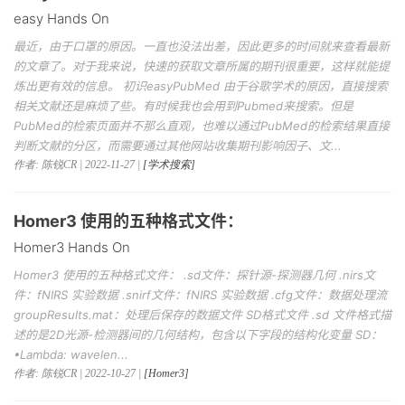
easy Hands On
最近，由于口罩的原因。一直也没法出差，因此更多的时间就来查看最新
的文章了。对于我来说，快速的获取文章所属的期刊很重要，这样就能提
炼出更有效的信息。 初识easyPubMed 由于谷歌学术的原因，直接搜索
相关文献还是麻烦了些。有时候我也会用到Pubmed来搜索。但是
PubMed的检索页面并不那么直观，也难以通过PubMed的检索结果直接
判断文献的分区，而需要通过其他网站收集期刊影响因子、文...
作者: 陈锐CR | 2022-11-27 |
[学术搜索]
Homer3 使用的五种格式文件：
Homer3 Hands On
Homer3 使用的五种格式文件： .sd文件：探针源-探测器几何 .nirs文
件：fNIRS 实验数据 .snirf文件：fNIRS 实验数据 .cfg文件：数据处理流
groupResults.mat：处理后保存的数据文件 SD格式文件 .sd 文件格式描
述的是2D光源-检测器间的几何结构，包含以下字段的结构化变量 SD：
•Lambda: wavelen...
作者: 陈锐CR | 2022-10-27 |
[Homer3]