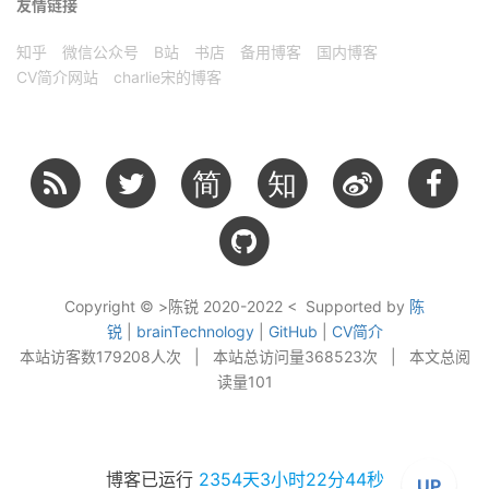
友情链接
知乎
微信公众号
B站
书店
备用博客
国内博客
CV简介网站
charlie宋的博客
简
知
Copyright © >陈锐 2020-2022 < Supported by
陈
锐
|
brainTechnology
|
GitHub
|
CV简介
本站访客数
179208
人次
|
本站总访问量
368523
次
|
本文总阅
读量
101
博客已运行
2354天3小时22分45秒
UP