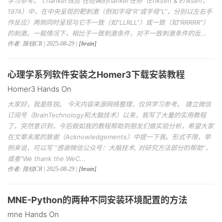
学习参考。 1.flanker效应 在经典的flanker任务（Eriksen & Eriksen，
1974）中，在中央呈现的靶刺激（例如字母“R”或字母“L”，分别以左右手
作反应）两侧同时呈现与它不一致（如“LLRLL”）或一致（如“RRRRR”）
的刺激。一般情况下，相比于一致刺激条件，对不一致刺激条件的反...
作者: 陈锐CR | 2025-08-29 |
[brain]
心理学系列软件安装之Homer3下载安装教程
Homer3 Hands On
大家好，我是陈锐。 今天内容来源网络整理，仅供学习参考。 建立微信
订阅号（BrainTechnology和大脑技术）以来，我写了大量的实用教程
了，突然意识到，今后假如我的教程帮助到朋友们做实验分析，希望大家
在文章末尾的致谢（Acknowledgements）中提一下我。形式不限，举
例来说，可以写 “感谢微信公众号：大脑技术, 对研究方法部分的帮助”，
或者“We thank the WeC...
作者: 陈锐CR | 2025-08-29 |
[brain]
MNE-Python的两种不同安装环境配置的方法
mne Hands On