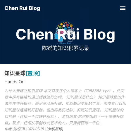
Chen Rui Blog
Tog
nav
Chen Rui Blog
陈锐的知识积累记录
知识星球
[置顶]
Hands On
为什么要建立知识星球 本文首发在个人博客上（7988888.xyz），此文
章中所有链接均通过博客进行访问。 知识星球是什么？ 知识星球是创作
者连接铁杆粉丝，做出高品质社群，实现知识变现的工具。创作者可以用
知识星球连接铁杆粉丝，做出高品质社群，实现知识变现。 知识星球的
口号是「连接一千位铁杆粉丝」，源自凯文·凯利提出的「一千位铁杆粉
丝」观点：任何从事创作或艺术的人，只要能获得一千位...
作者: 陈锐CR | 2021-07-29 |
[知识星球]